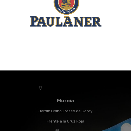
Murcia
Jardín Chino, Paseo de Garay
Frente a la Cruz Roja